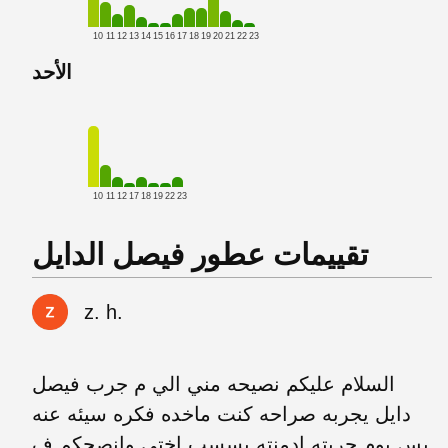
10
11
12
13
14
15
16
17
18
19
20
21
22
23
الأحد
10
11
12
17
18
19
22
23
تقييمات عطور فيصل الدايل
z. h.
السلام عليكم نصيحه مني الي م جرب فيصل
دايل يجربه صراحه كنت ماخده فكره سيئه عنه
بس يوم جربته ادمنته بسسب اختي وانصحكم ف