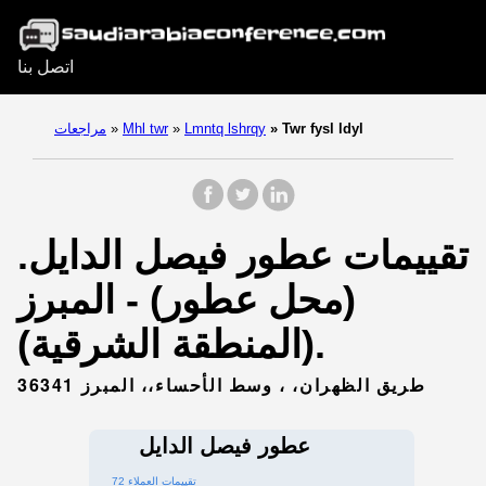
اتصل بنا
Twr fysl ldyl
»
Lmntq lshrqy
»
Mhl twr
»
مراجعات
تقييمات عطور فيصل الدايل.
(محل عطور) - المبرز
(المنطقة الشرقية).
طريق الظهران، ، وسط الأحساء،، المبرز 36341
عطور فيصل الدايل
72 تقييمات العملاء