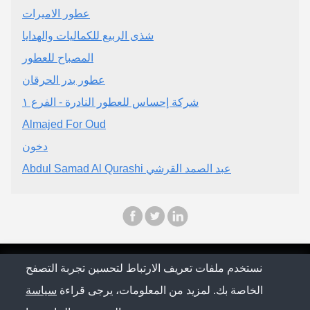
عطور الاميرات
شذى الربيع للكماليات والهدايا
المصباح للعطور
عطور بدر الحرقان
شركة إحساس للعطور النادرة - الفرع ١
Almajed For Oud
دخون
Abdul Samad Al Qurashi عبد الصمد القرشي
© Saudi Arabia Conference 2026
نستخدم ملفات تعريف الارتباط لتحسين تجربة التصفح
الخاصة بك. لمزيد من المعلومات، يرجى قراءة
سياسة
سياسة الخصوصية