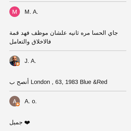
M. A.
جاي الحسا مره ثانيه علشان موظف فهد قمة
فالاخلاق والتعامل
J. A.
أنصح ب London , 63, 1983 Blue &Red
A. o.
جميل ❤️