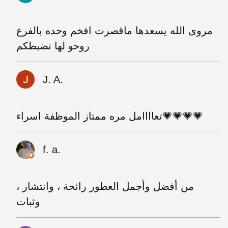
مروى الله يسعدها ماقصرت افخم وحده بالفرع
روحو لها تضبطكم
J. A.
تعاااامل مره ممتاز الموظفة اسراء💗💗💗💗
f. a.
من أفضل وأجمل العطور رائحة ، وانتشار ،
وثبات