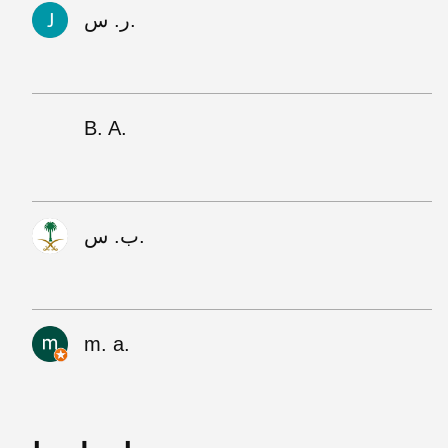
ر. س.
B. A.
ب. س.
m. a.