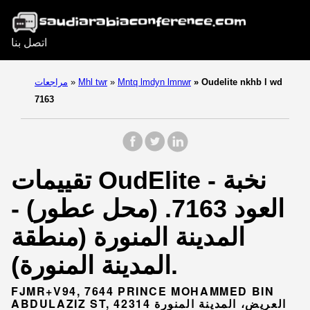
اتصل بنا
Oudelite nkhb l wd
»
Mntq lmdyn lmnwr
»
Mhl twr
»
مراجعات
7163
تقييمات OudElite - نخبة
العود 7163. (محل عطور) -
المدينة المنورة (منطقة
المدينة المنورة).
FJMR+V94, 7644 PRINCE MOHAMMED BIN
ABDULAZIZ ST, العريض، المدينة المنورة 42314