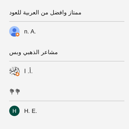
ممتاز وافضل من العربية للعود
n. A.
مشاعر الذهبي وبس
أ. ا.
💐💐
H. E.