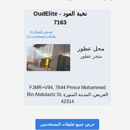
OudElite - نخبة العود
7163
31 تقييمات العملاء
11 تعليقات المستخدمين
محل عطور
متجر عطور
FJMR+V94, 7644 Prince Mohammed
Bin Abdulaziz St, العريض، المدينة المنورة
42314
عرض جميع تعليقات المستخدمين