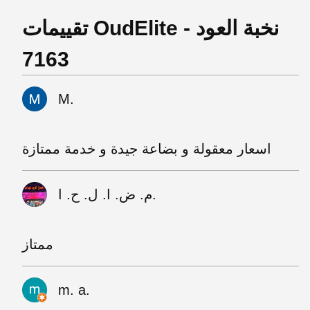
تقييمات OudElite - نخبة العود
7163
M.
اسعار معقولة و بضاعة جيدة و خدمة ممتازة
م. ض. ا. ل. ح. ا.
ممتاز
m. a.