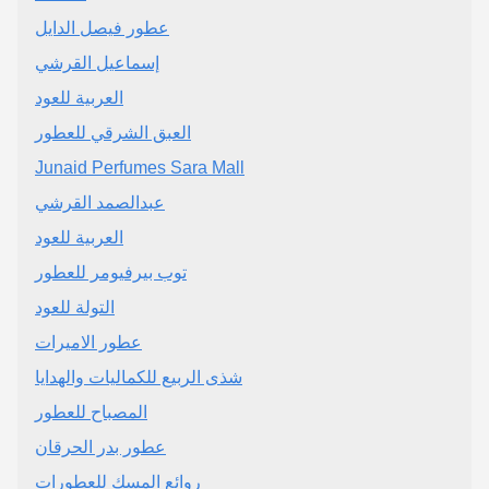
عطور فيصل الدايل
إسماعيل القرشي
العربية للعود
العبق الشرقي للعطور
Junaid Perfumes Sara Mall
عبدالصمد القرشي
العربية للعود
توب بيرفيومر للعطور
التولة للعود
عطور الاميرات
شذى الربيع للكماليات والهدايا
المصباح للعطور
عطور بدر الحرقان
روائع المسك للعطورات