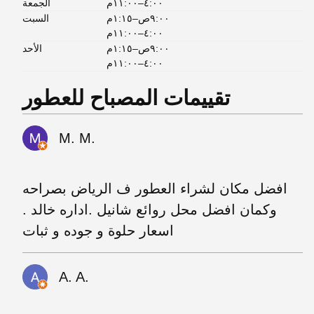
٤:٠٠–١١:٠٠م
الجمعة
٩:٠٠ص–١:١٥م
السبت
٤:٠٠–١١:٠٠م
٩:٠٠ص–١:١٥م
الأحد
٤:٠٠–١١:٠٠م
تقييمات المصباح للعطور
M. M.
افضل مكان لشراء العطور ف الرياض بصراحه
وكمان افضل محل روائع شانيل .اداره خالد .
اسعار حلوة و جوده و ثبات
A. A.