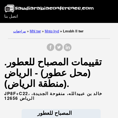
اتصل بنا
Lmsbh ll twr
»
Mntq lryd
»
Mhl twr
»
مراجعات
تقييمات المصباح للعطور.
(محل عطور) - الرياض
(منطقة الرياض).
JP8F+C22، خالد بن عبيدالله، منفوحة الجديدة،
الرياض 12656
المصباح للعطور