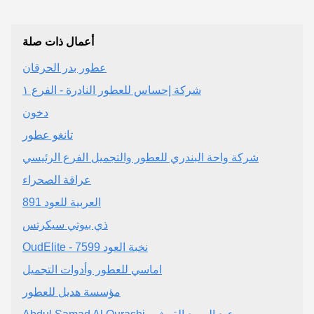
أعمال ذات صلة
عطور بدر الحرقان
شركة إحساس للعطور النادرة - الفرع ١
دخون
تانغو عطور
شركة واحة البندري للعطور والتجميل الفرع الرئيسي
عراقة الصحراء
العربية للعود 891
ذي بيوتي سيكرتس
OudElite - نخبة العود 7599
اماسي للعطور وأدوات التجميل
مؤسسة هديل للعطور