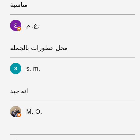
مناسبة
ع. م.
محل عطورات بالجمله
s. m.
انه جيد
M. O.