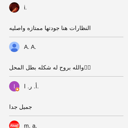
i.
النظارات هنا جودتها ممتازه واصليه
A. A.
والله بروح له شكله بطل المحل👌🏽
أ. ر. ا.
جميل جدا
m. a.