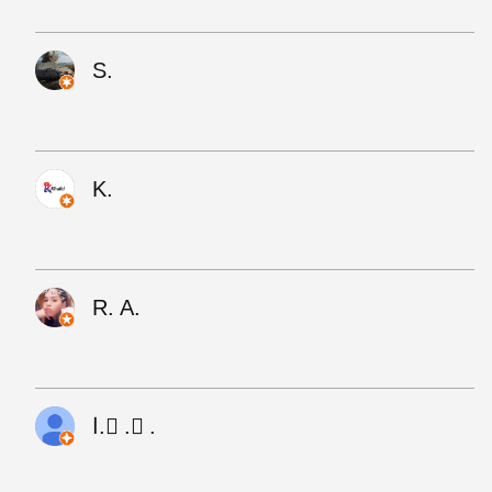
S.
K.
R. A.
ا. ْ. ّ.