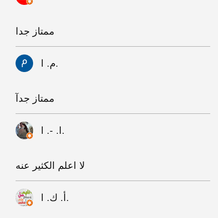
ممتاز جدا
م. ا.
ممتاز جدآ
ا. -. ا.
لا اعلم الكثير عنه
أ. ك. ا.