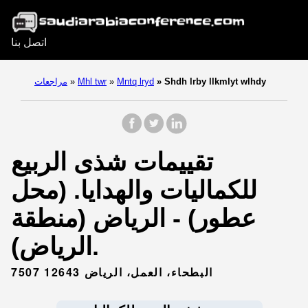
اتصل بنا
Shdh lrby llkmlyt wlhdy
»
Mntq lryd
»
Mhl twr
»
مراجعات
تقييمات شذى الربيع
للكماليات والهدايا. (محل
عطور) - الرياض (منطقة
الرياض).
7507 البطحاء، العمل، الرياض 12643