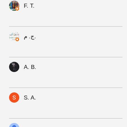
F. T.
ج. م.
A. B.
S. A.