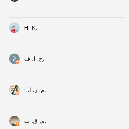
H. K.
ح. ا. ف.
م. ر. ا. ا.
م. ق. ت.