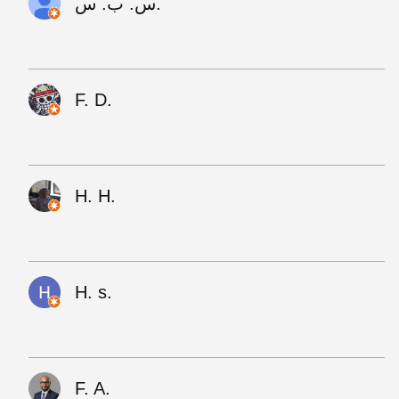
س. ب. س.
F. D.
H. H.
H. s.
F. A.