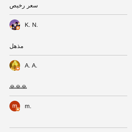
سعر رخيص
K. N.
مذهل
A. A.
🙏🙏🙏
m.