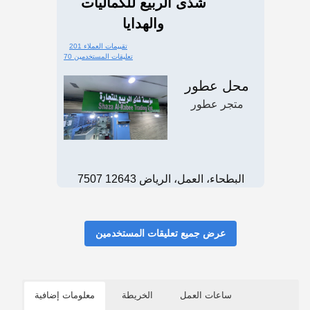
شذى الربيع للكماليات
والهدايا
201 تقييمات العملاء
70 تعليقات المستخدمين
محل عطور
متجر عطور
7507 البطحاء، العمل، الرياض 12643
عرض جميع تعليقات المستخدمين
ساعات العمل
الخريطة
معلومات إضافية