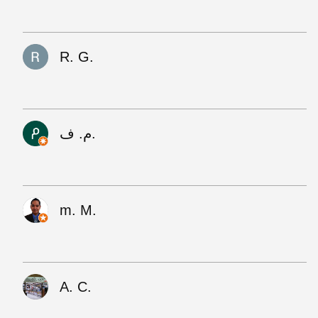
R. G.
م. ف.
m. M.
A. C.