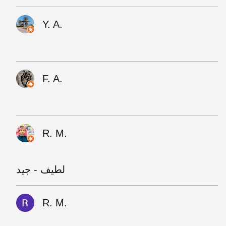
Y. A.
F. A.
R. M.
لطيف - جيد
R. M.