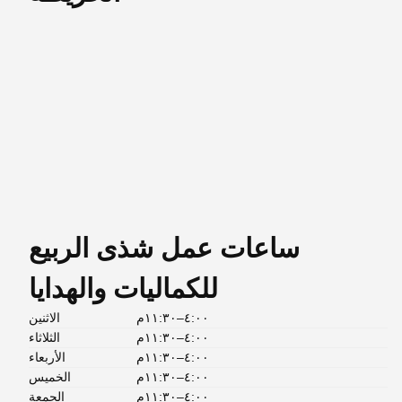
ساعات عمل شذى الربيع
للكماليات والهدايا
٤:٠٠–١١:٣٠م
الاثنين
٤:٠٠–١١:٣٠م
الثلاثاء
٤:٠٠–١١:٣٠م
الأربعاء
٤:٠٠–١١:٣٠م
الخميس
٤:٠٠–١١:٣٠م
الجمعة