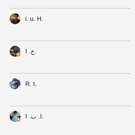
i. u. H.
ح. ا.
R. t.
ا. ب. ا.