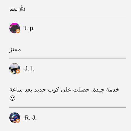
نعم 👍
t. p.
ممتز
J. I.
خدمة جيدة. حصلت على كوب جديد بعد ساعة
🙂
R. J.