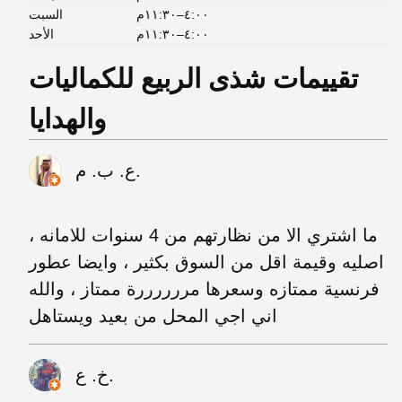
٤:٠٠–١١:٣٠م
السبت
٤:٠٠–١١:٣٠م
الأحد
تقييمات شذى الربيع للكماليات
والهدايا
ع. ب. م.
ما اشتري الا من نظارتهم من 4 سنوات للامانه ،
اصليه وقيمة اقل من السوق بكثير ، وايضا عطور
فرنسية ممتازه وسعرها مررررررة ممتاز ، والله
اني اجي المحل من بعيد ويستاهل
خ. ع.