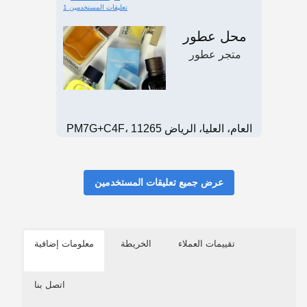
1 تعليقات المستخدمين
محل عطور
متجر عطور
PM7G+C4F، العام، العليا، الرياض 11265
عرض جميع تعليقات المستخدمين
تقييمات العملاء
الخريطة
معلومات إضافية
اتصل بنا