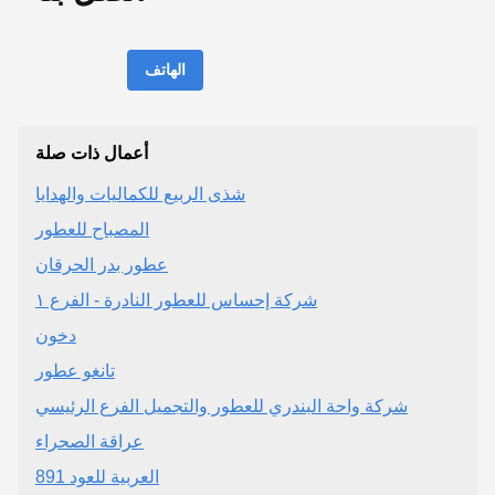
الهاتف
أعمال ذات صلة
شذى الربيع للكماليات والهدايا
المصباح للعطور
عطور بدر الحرقان
شركة إحساس للعطور النادرة - الفرع ١
دخون
تانغو عطور
شركة واحة البندري للعطور والتجميل الفرع الرئيسي
عراقة الصحراء
العربية للعود 891