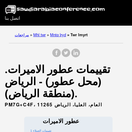
اتصل بنا
Twr lmyrt
»
Mntq lryd
»
Mhl twr
»
مراجعات
تقييمات عطور الاميرات.
(محل عطور) - الرياض
(منطقة الرياض).
PM7G+C4F، العام، العليا، الرياض 11265
عطور الاميرات
1 تقييمات العملاء