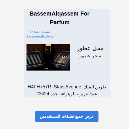
BassemAlqassem For
Parfum
2 تقييمات العملاء
1 تعليقات المستخدمين
محل عطور
متجر عطور
H4FH+57R، Stars Avenue, طريق الملك
عبدالعزيز،، الزهراء،، جدة 23424
عرض جميع تعليقات المستخدمين