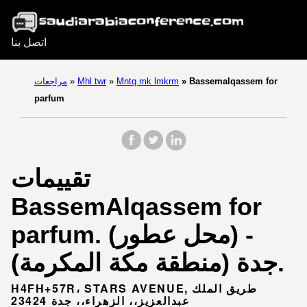
اتصل بنا
Bassemalqassem for
»
Mntq mk lmkrm
»
Mhl twr
»
مراجعات
parfum
تقييمات
BassemAlqassem for
parfum. (محل عطور) -
جدة (منطقة مكة المكرمة).
H4FH+57R، STARS AVENUE, طريق الملك
عبدالعزيز،، الزهراء،، جدة 23424