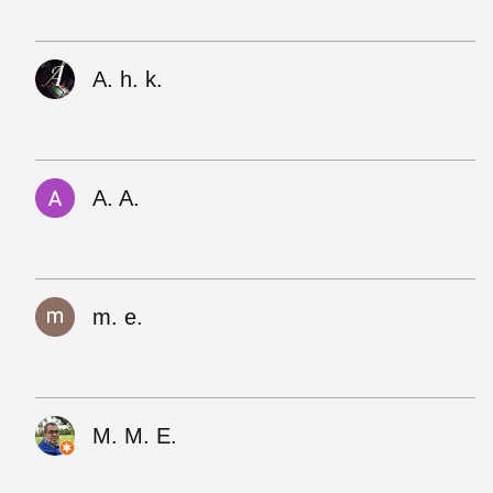
A. h. k.
A. A.
m. e.
M. M. E.