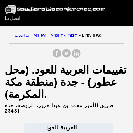
اتصل بنا
L rby ll wd
»
Mntq mk lmkrm
»
Mhl twr
»
مراجعات
تقييمات العربية للعود. (محل
عطور) - جدة (منطقة مكة
المكرمة).
طريق الأمير محمد بن عبدالعزيز، الروضة، جدة
23431
العربية للعود