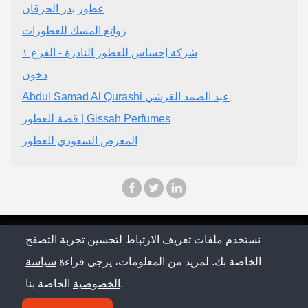
عطور بدر الحرقان
روائع المسك للعطورات
شركة إحساس للعطور النادرة - الفرع ١
دخون
Abdul Samad Al Qurashi عبد الصمد القرشي
قصة للعطور | Gissah Perfumes
المعرض السعودي للعطور
© Saudi Arabia Conference 2026
نستخدم ملفات تعريف الارتباط لتحسين تجربة التصفح
الخاصة بك. لمزيد من المعلومات، يرجى قراءة
سياسة
سياسة الخصوصية
الخاصة بنا.
الخصوصية
اتصل بنا