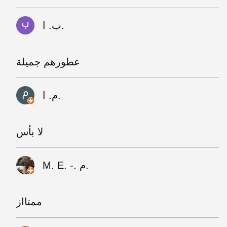
ب. ا.
عطورهم جميلة
م. ا.
لا بأس
M. E. -. م.
ممتااز