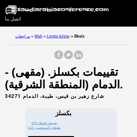
اتصل بنا
Bkslz
»
Lmntq lshrqy
»
Mqh
»
مراجعات
تقييمات بكسلز. (مقهى) -
الدمام (المنطقة الشرقية).
شارع زهير بن قيس، طيبة، الدمام 34271
بكسلز
479 تقييمات العملاء
112 تعليقات المستخدمين