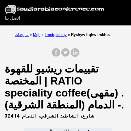
اتصل بنا
Ryshyw llqhw lmkhts
»
Lmntq lshrqy
»
Mqh
»
مراجعات
تقييمات ريشيو للقهوة
المختصة | RATIO
speciality coffee‏. (مقهى)
- الدمام (المنطقة الشرقية).
شارع، الشاطئ الشرقي، الدمام 32414