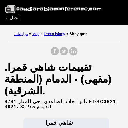
اتصل بنا
Shhy qmr
»
Lmntq lshrqy
»
Mqh
»
مراجعات
تقييمات شاهي قمرا.
(مقهى) - الدمام (المنطقة
الشرقية).
8781 ابو العلاء الصاعدي، حي المنار، EDSC3821،
3821، الدمام 32275
شاهي قمرا