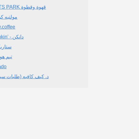
PETS PARK قهوة وقطوة
مولتيه كو
.coffee
Dunkin' - دانكن
ستارب
تيم هو
ado
د. كيف كافيه (طلبات سيا