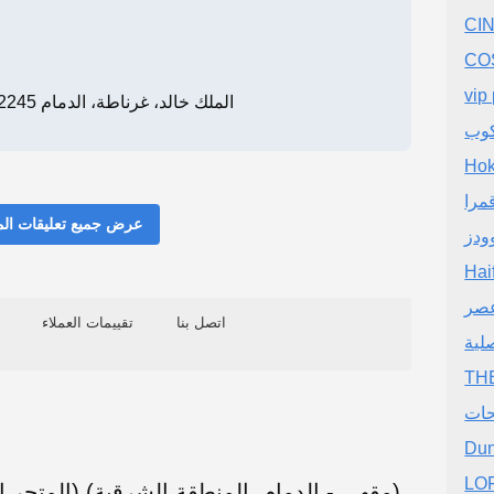
CI
CO
vip
4775 الملك خالد، غرناطة، الدمام 32245 8217، الدمام
مرا
عرض جميع تعليقات ال
ودز
Hai
عصر
اتصل بنا
تقييمات العملاء
لية
ات
Dun
LO
معلومات عن The Full Shop (المتجر الكامل) (مقهى - الدمام, المنطقة الشرقية)