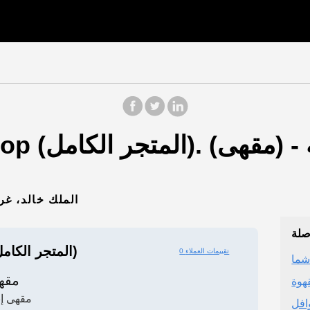
4775 الملك خالد، غرناطة، ا
صلة
The Full Shop (المتجر الكامل)
0 تقييمات العملاء
شما
مقه
هوة
مقهى إن
افل