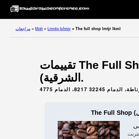
The full shop lmtjr lkml
»
Lmntq lshrqy
»
Mqh
»
مراجعات
تقييمات The Full Shop (المتجر الكامل). (مقهى) - الدمام (المنطقة
الشرقية).
لدمام 32245 8217، الدمام
ى
ترنت