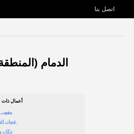
اتصل بنا
أعمال ذات 
مقهى 
عنوان الق
دكان و