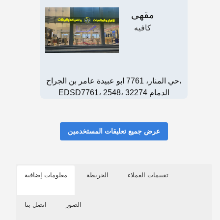
مقهى
كافيه
حي المنار، 7761 ابو عبيدة عامر بن الجراح،
EDSD7761، 2548، الدمام 32274
عرض جميع تعليقات المستخدمين
تقييمات العملاء
الخريطة
معلومات إضافية
الصور
اتصل بنا