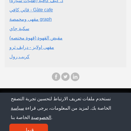
د. كيف كافيه (طلبات سيارة)
قاتي كافي - Gàte cafe
مقهى ومحمصة graph
سكبة چاي
مقبض القهوة (قهوة مختصه)
مقهى اولابز - درايڤ ثرو
كريب رول
© Saudi Arabia Conference 2026
نستخدم ملفات تعريف الارتباط لتحسين تجربة التصفح
الخاصة بك. لمزيد من المعلومات، يرجى قراءة
سياسة
سياسة الخصوصية
الخاصة بنا.
الخصوصية
اتصل بنا
قبول
SM