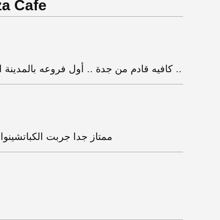
تقييمات أونزا كافي
كافيه قادم من جدة .. أول فروعه بالمدينة المنورة جربت الموهيتو عندهم ممتازة ..
ممتاز جدا جربت الكباتشينوا 