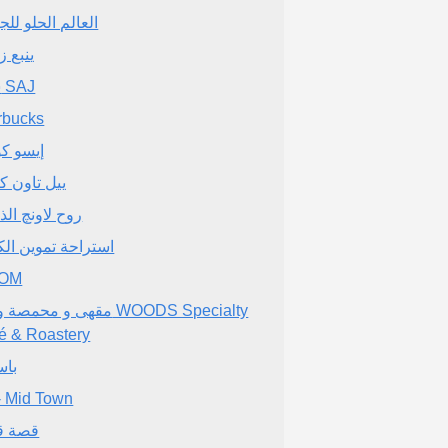
العالم الحلو للجي
ينبع ز
سَاج SAJ
rbucks
إيسو ك
ييل تاون ك
روح لاونچ الذ
استراحة تموين الكت
OM
مقهى و محمصة وودز Specialty
é & Roastery
باس
- Mid Town
قصة ق