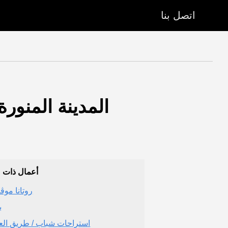
اتصل بنا
أعمال ذات 
روتانا موڤ
ب
استراحات شباب / طريق الع