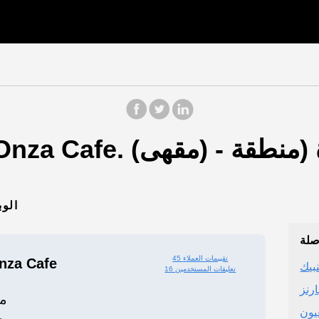
2J+XRV
صلة
45 تقييمات العملاء
أونزا كافيه | fe
نبيك
16 تعليقات المستخدمين
ارنز
م
يون
م