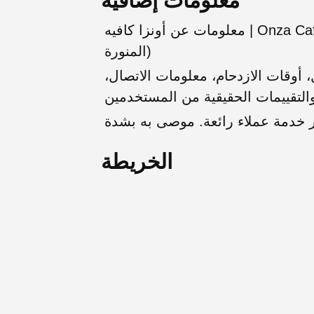
معلومات إضافية
معلومات عن أونزا كافيه | Onza Cafe (مقهى - المدينة المنورة, منطقة المدينة
المنورة)
أوقات الازدحام، معلومات الاتصال،
الخريطة