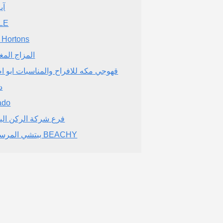
آي
LE
 Hortons
المزاج المغ
قهوجي مكه للافراح والمناسبات ابو ا
د
ado
فرع شركة الركن الي
بيتشي المرسلات BEACHY