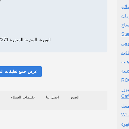
لاتو
مان
Sta
FH2J+XRV، الوبرة، المدينة المنورة 42371
وفي
افيه
هبية
يبة
عرض جميع تعليقات ال
RO
WOODS 
Caf
الصور
اتصل بنا
تقييمات العملاء
تيل
W! 
هوة