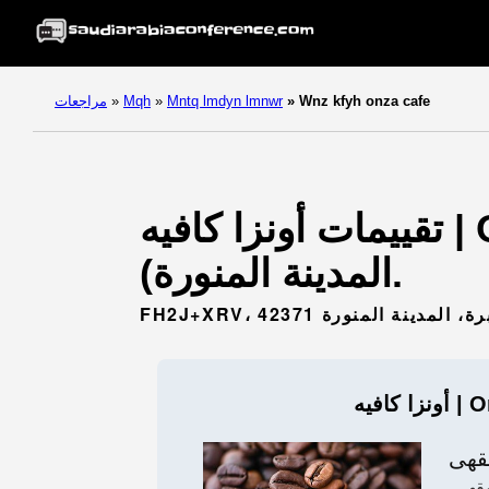
Wnz kfyh onza cafe
»
Mntq lmdyn lmnwr
»
Mqh
»
مراجعات
تقييمات أونزا كافيه | Onza Cafe. (مقهى) - المدينة المنورة (منطقة
المدينة المنورة).
FH، الوبرة، المدينة المنورة 42371
Onza Ca
قهى
قهى