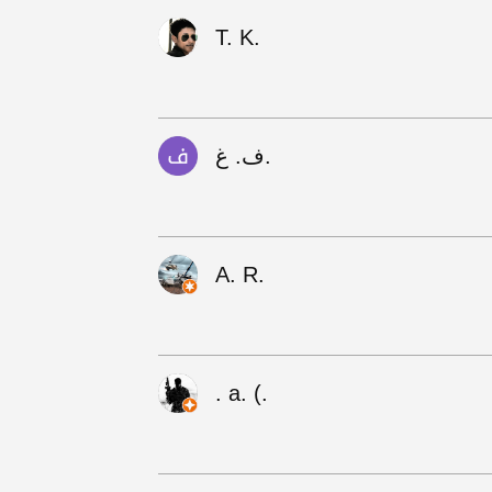
T. K.
ف. غ.
A. R.
‪. a. (.