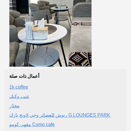
أعمال ذات صلة
1k coffee
عنب وكيك
مخدّر
رنوش للعصائر وجي لاونج بارك G LOUNGES PARK
مقهى كومو Como cafe