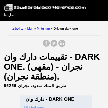
اتصل بنا
Drk wn dark one
»
Mntq njrn
»
Mqh
»
مراجعات
تقييمات دارك وان - DARK
ONE. (مقهى) - نجران
(منطقة نجران).
طريق الملك سعود، نجران 66256
دارك وان - DARK ONE
105 تقييمات العملاء