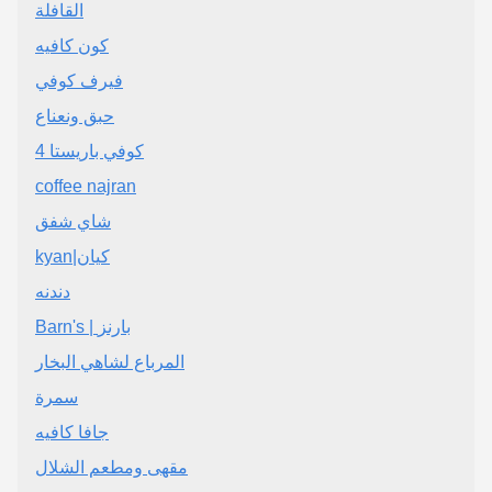
القافلة
كون كافيه
فيرف كوفي
حبق ونعناع
كوفي باريستا 4
coffee najran
شاي شفق
kyan|كيان
دندنه
Barn's | بارنز
المرباع لشاهي البخار
سمرة
جافا كافيه
مقهى ومطعم الشلال