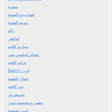
سمرة
قهوة بيت العمدة
مدينة القهوة
راكو
قناطير
سبازيو كافيه
عصائر فيتامين سي
‏جراند كافيه
Barn's | بارنز
عنوان القهوة
بون كافية
تيم هورتنز
مقهى و محمصة وودز
كوب مخمخة