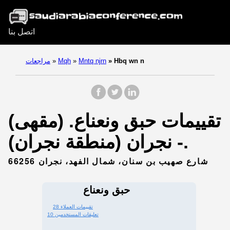
اتصل بنا
Hbq wn n
»
Mntq njrn
»
Mqh
»
مراجعات
تقييمات حبق ونعناع. (مقهى)
- نجران (منطقة نجران).
شارع صهيب بن سنان، شمال الفهد، نجران 66256
حبق ونعناع
28 تقييمات العملاء
10 تعليقات المستخدمين