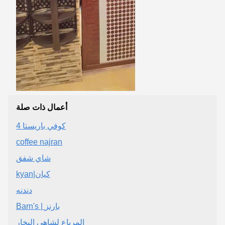
أعمال ذات صلة
كوفي باريستا 4
coffee najran
شاي شفق
kyan|كيان
دندنه
Barn's | بارنز
المرباع لشاهي البخار