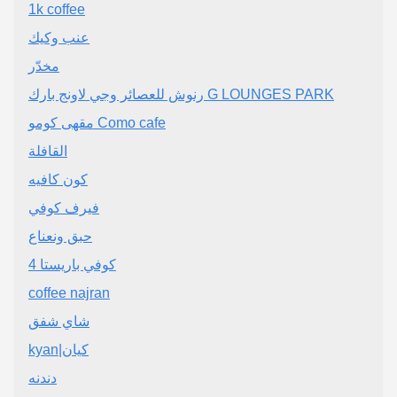
1k coffee
عنب وكيك
مخدّر
رنوش للعصائر وجي لاونج بارك G LOUNGES PARK
مقهى كومو Como cafe
القافلة
كون كافيه
فيرف كوفي
حبق ونعناع
كوفي باريستا 4
coffee najran
شاي شفق
kyan|كيان
دندنه