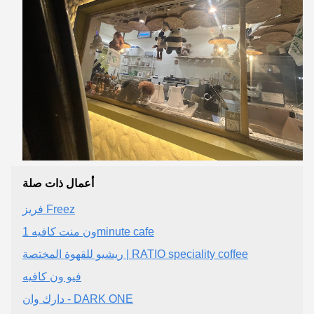
أعمال ذات صلة
فريز Freez
ون منت كافيه 1minute cafe
فيو ون كافيه
دارك وان - DARK ONE