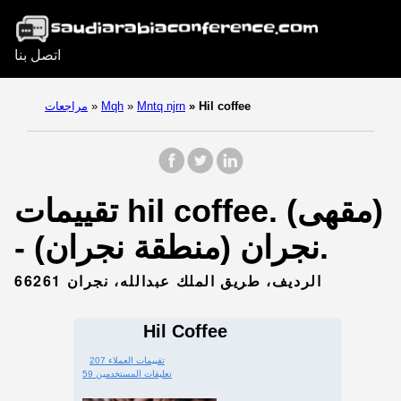
اتصل بنا
Hil coffee
»
Mntq njrn
»
Mqh
»
مراجعات
تقييمات hil coffee. (مقهى)
- نجران (منطقة نجران).
الرديف، طريق الملك عبدالله، نجران 66261
Hil Coffee
207 تقييمات العملاء
59 تعليقات المستخدمين