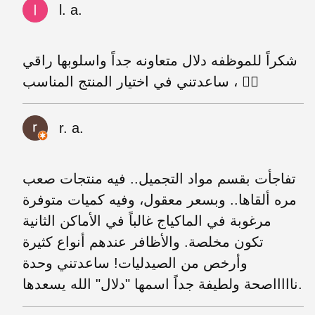
l. a.
شكراً للموظفه دلال متعاونه جداً واسلوبها راقي
، ساعدتني في اختيار المنتج المناسب 👍🏼
r. a.
تفاجأت بقسم مواد التجميل.. فيه منتجات صعب
مره ألقاها.. وبسعر معقول، وفيه كميات متوفرة
مرغوبة في الماكياج غالباً في الأماكن الثانية
تكون مخلصة. والأظافر عندهم أنواع كثيرة
وأرخص من الصيدليات! ساعدتني وحدة
ناااااصحة ولطيفة جداً اسمها "دلال" الله يسعدها.