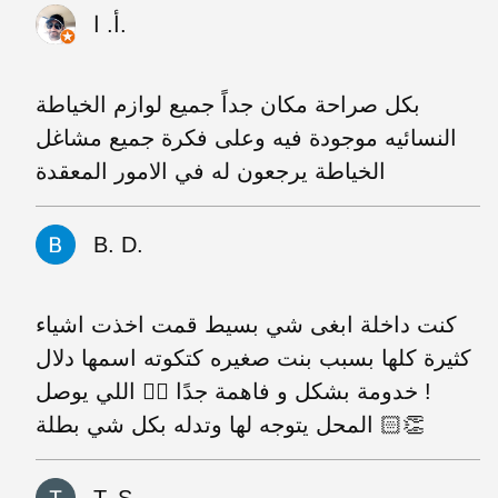
أ. ا.
بكل صراحة مكان جداً جميع لوازم الخياطة
النسائيه موجودة فيه وعلى فكرة جميع مشاغل
الخياطة يرجعون له في الامور المعقدة
B. D.
كنت داخلة ابغى شي بسيط قمت اخذت اشياء
كثيرة كلها بسبب بنت صغيره كتكوته اسمها دلال
! خدومة بشكل و فاهمة جدًا 👌🏼 اللي يوصل
المحل يتوجه لها وتدله بكل شي بطلة 👏🏻