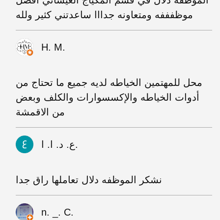
الموظفه دلال في قسم المكياج العيسائي افضل
موظفففه ومتعاونه جدااا ساعدتني كثير ولله
H. M.
محل للمهتمين الخياطه لديه جميع ما تحتاج من
أدوات الخياطه والإكسسوارات والكلف وبعض
من الاقمشة
ع. د. ا. ا.
نشكر الموظفه دلال تعاملها راق جدا
n. _. C.