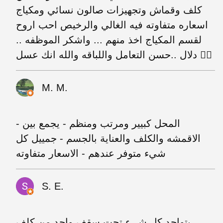
كلف وقماش وتجهيزات صالون نسائي ومكياج
اسعاره متفاوته فيه الغالي والرخيص احب اروح
لقسم المكياج اخذ منهم ... واشكر الموظفه ..
دلال ..حسن التعامل واللباقه والله انك عسل 👍🏻
M. M.
- المحل كبيير ومرتب ومنظم - يجمع بين
الاقمشه والكلف والعناية بالجسم - جمييل كل
شيء متوفر عندهم - الاسعار متفاوته
S. E.
بتواجد كل شيء تحت سقف واحد من كلف