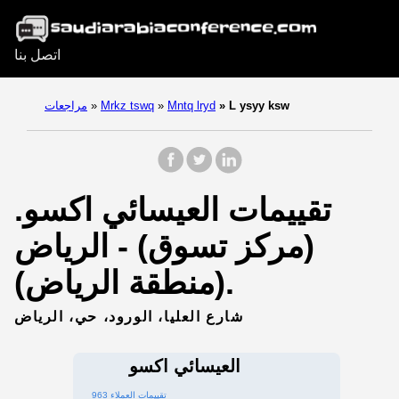
اتصل بنا
L ysyy ksw
»
Mntq lryd
»
Mrkz tswq
»
مراجعات
تقييمات العيسائي اكسو.
(مركز تسوق) - الرياض
(منطقة الرياض).
شارع العليا، الورود، حي، الرياض
العيسائي اكسو
963 تقييمات العملاء