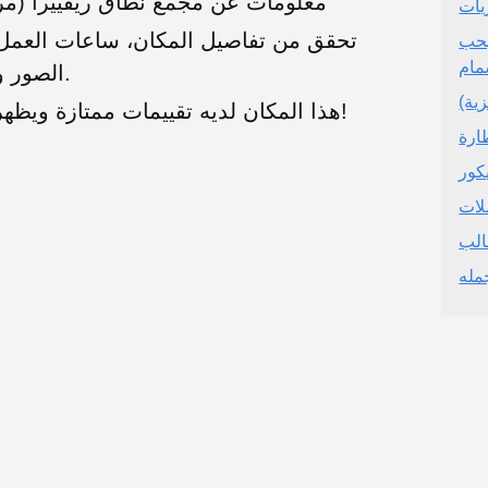
معلومات عن مجمع نطاق ريفييرا (مر
يات
تحقق من تفاصيل المكان، ساعات العمل، 
بحب
مام
الصور والتقييمات الحقيقية من المستخدمين.
ية)
هذا المكان لديه تقييمات ممتازة ويظهر خدمة عملاء رائعة. موصى به بشدة!
ارة
كور
لات
الب
مله