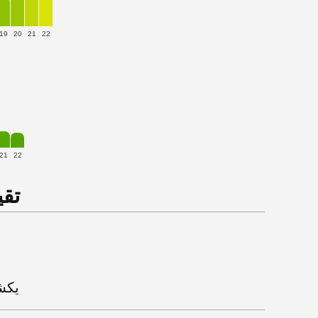
19
20
21
22
21
22
تقي
البلازا مو ناقصه