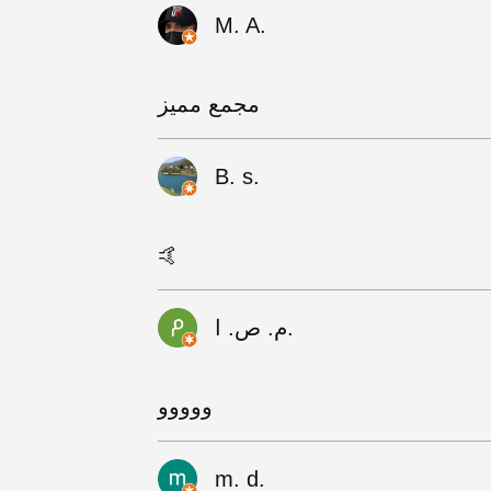
M. A.
مجمع مميز
B. s.
🤙
م. ص. ا.
ووووو
m. d.