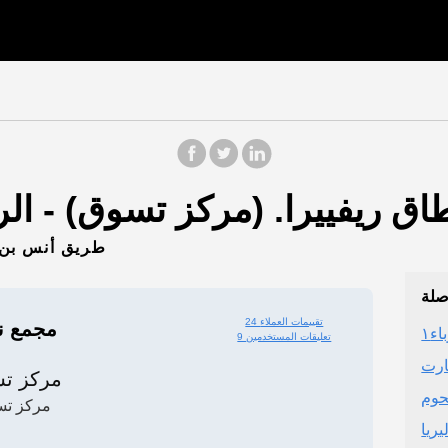
طريق أنس بن ما
صلة
24 تقييمات العملاء
مجمع نط
ء١
9 تعليقات المستخدمين
ارت
مركز ت
مركز ت
ريا