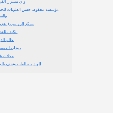
واي سنتر _ القر
مؤسسة محفوظ حسن العلويات للح
والش
مركز الرواسي (العزيز
الكيف للعط
عالم الدي
روزان للعمس
محلات غ
الهنداويه العاب وتحف بالج