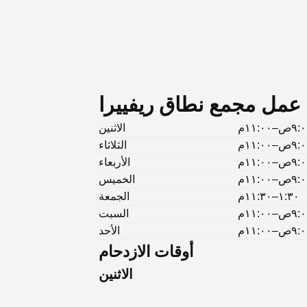
مل مجمع نطاق ريفييرا
ص–١١:٠٠م
الاثنين
ص–١١:٠٠م
الثلاثاء
ص–١١:٠٠م
الأربعاء
ص–١١:٠٠م
الخميس
١:٣٠–١١:٣٠م
الجمعة
ص–١١:٠٠م
السبت
ص–١١:٠٠م
الأحد
أوقات الازدحام
الاثنين