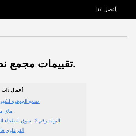
اتصل بنا
تقييمات مجمع نطاق ريفييرا. (مركز تسوق) - الرياض (منطقة الرياض).
أعمال ذات 
مجمع الجوهره للكهربا
ماي م
البوابة رقم 2 - سوق البطحاء للحوم
القرعاوي قالي