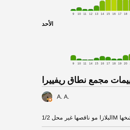
9
10
11
12
13
14
15
16
17
18
الأحد
9
10
11
14
15
16
17
18
19
20
يمات مجمع نطاق ريفييرا
A. A.
ا غير محل 1/2M يكشخها