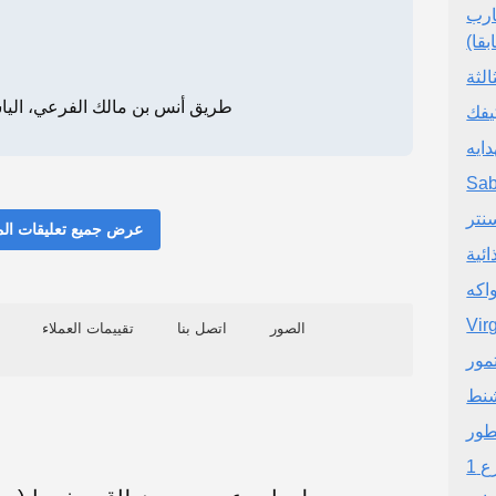
ارب
بقا)
الثة
طريق أنس بن مالك الفرعي، الياسمين
يفك
ايه
Sab
نتر
عرض جميع تعليقات ال
ائية
اكه
Vir
الصور
اتصل بنا
تقييمات العملاء
تمور
شنط
طور
 1