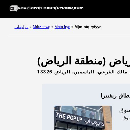
Mjm ntq ryfyyr
»
Mntq lryd
»
Mrkz tswq
»
مراجعات
لك الفرعي، الياسمين، الرياض 13326
اق ريفييرا
سوق
سوق