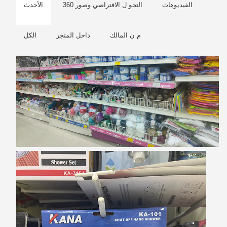
الفيديوهات
التجو ل الافتراضي وصور 360
الأحدث
م ن المالك
داخل المتجر
الكل