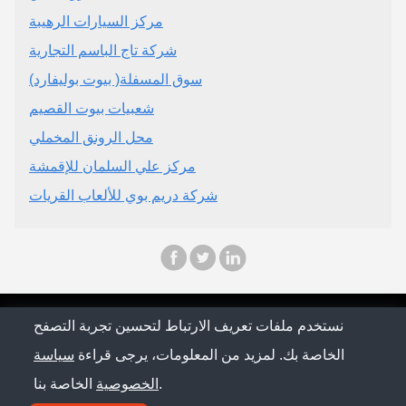
مركز السيارات الرهيبة
شركة تاج الباسم التجارية
سوق المسفلة( بيوت بوليفارد)
شعبيات بيوت القصيم
محل الرونق المخملي
مركز علي السلمان للإقمشة
شركة دريم بوي للألعاب القريات
© Saudi Arabia Conference 2026
نستخدم ملفات تعريف الارتباط لتحسين تجربة التصفح
الخاصة بك. لمزيد من المعلومات، يرجى قراءة
سياسة
سياسة الخصوصية
الخاصة بنا.
الخصوصية
اتصل بنا