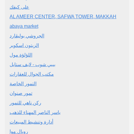
على كيفك
AL AMEER CENTER, SAFWA TOWER, MAKKAH
abaya market
الجروشي بوليڤارد
الزيتون اسكوير
اللؤلؤة مول
بيبي شوب - لايف ستايل
مكتب الجوال للعقارات
التمور الخاصة
تمور صنوان
ركن ناهي للتمور
ياسر الناصر المهناء للذهب
أدارة وتنشيط المبيعات
رويال موا