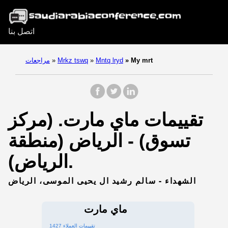
اتصل بنا
My mrt
»
Mntq lryd
»
Mrkz tswq
»
مراجعات
تقييمات ماي مارت. (مركز
تسوق) - الرياض (منطقة
الرياض).
الشهداء - سالم رشيد ال يحيى الموسى، الرياض
ماي مارت
1427 تقييمات العملاء