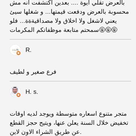
بالعرض تقلي ايوة .... بعدين اكتشفت انه مش
محسوبة بالعرض ودفعت قيمتها... و شغلها سيئ
يعني لاشغل ولا اخلاق ولا مصداقيةةة... فلو
سمحتم متابعة موظفاتكم المكرمات🤬🤬🤬
R.
فرع صغير و لطيف
H. s.
متجر متنوع اسعاره متوسطة ويوجد لديه اوقات
تخفيض خلال السنة يعلن عنها، ويتيح حجز القطع
عن طريق الشراء الاون لاين.