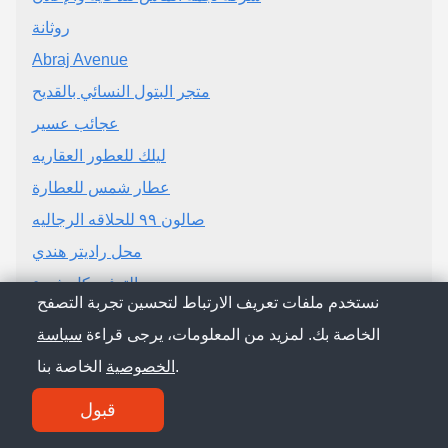
روثانة
Abraj Avenue
متجر البتول النسائي بالقديح
عجائب عسير
ليلك للعطور العقاريه
عطار شمس للعطارة
صالون ٩٩ للحلاقه الرجاليه
محل راديتر هندي
مجمع التوفير كل شيء
نستخدم ملفات تعريف الارتباط لتحسين تجربة التصفح
الخاصة بك. لمزيد من المعلومات، يرجى قراءة
سياسة
الخاصة بنا.
الخصوصية
قبول
© Saudi Arabia Conference 2026