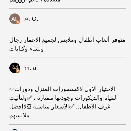
A. O.
متوفر ألعاب أطفال وملابس لجميع الاعمار رجال
ونساء وكنايات
m. a.
✅الاختيار الاول لاكسسورات المنزل ودورات
المياه والديكورات وجودتها ممتازه ، ✅ولتأثيث
غرف الاطفال. ✅الاسعار مناسبه ❎لاافضل
ملابسهم