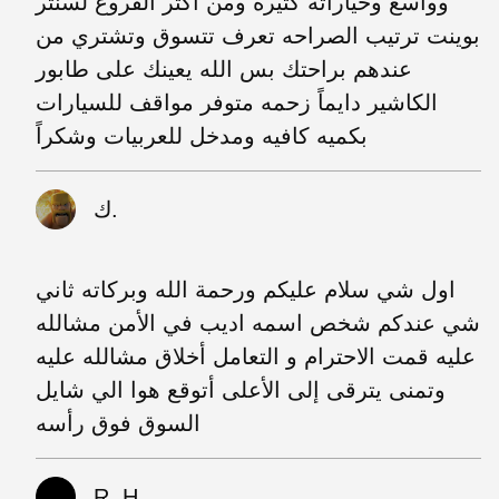
وواسع وخياراته كثيره ومن اكثر الفروع لسنتر
بوينت ترتيب الصراحه تعرف تتسوق وتشتري من
عندهم براحتك بس الله يعينك على طابور
الكاشير دايماً زحمه متوفر مواقف للسيارات
بكميه كافيه ومدخل للعربيات وشكراً
ك.
اول شي سلام عليكم ورحمة الله وبركاته ثاني
شي عندكم شخص اسمه اديب في الأمن مشالله
عليه قمت الاحترام و التعامل أخلاق مشالله عليه
وتمنى يترقى إلى الأعلى أتوقع هوا الي شايل
السوق فوق رأسه
R. H.