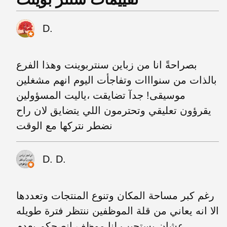
D.
بصراحةً انا من زباين سنتربوينت وهذا الفرع
بالذات من سنوااات وتفاجأت اليوم انهم مشغلين
موسيقى! جدآ تضايقت ،ياليت المسؤولين
يقرؤون تعليقي وتحترمون اللي يتضايق لان راح
نضطر نتركها مع الوقت
D. D.
رغم كبر مساحة المكان وتنوع المنتجات وتعددها
الا انه يعاني من قلة الموظفين ننتظر فترة طويله
عشان يستجيب لنا موظف انصحكم بعدم