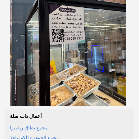
أعمال ذات صلة
مجمع نطاق ريفييرا
مجمع الجوهره للكهرباء١