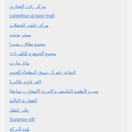
مركز رادن التجاري
careefour al qasr mall
مركز حلمي للحفلات
سنتر بوينت
مجمع نطاق ريفييرا
مجمع الجوهره للكهرباء١
ماي مارت
البوابة رقم 2 - سوق البطحاء للحوم
القرعاوي قاليريا
سيرو لأنظمة التكييف و التبريد (المحارب سابقا)
العقارية الثالثة
على كيفك
Surprise gift
مُدد البركة