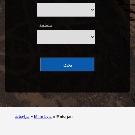
منطقة
بحث
Mntq jzn
»
Mt m bytz
»
مراجعات