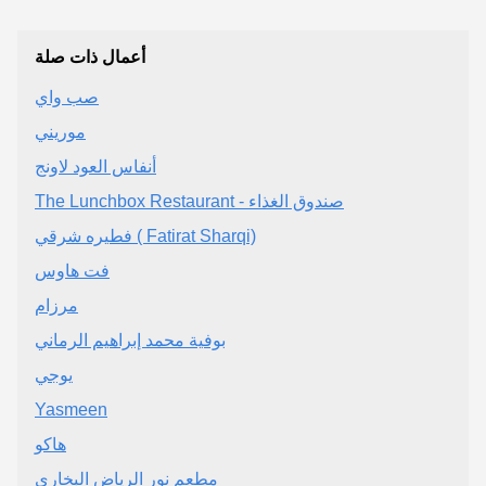
أعمال ذات صلة
صب واي
موريني
أنفاس العود لاونج
The Lunchbox Restaurant - صندوق الغذاء
فطيره شرقي ( Fatirat Sharqi)
فت هاوس
مرزام
بوفية محمد إبراهيم الرماني
يوجي
Yasmeen
هاكو
مطعم نور الرياض البخاري