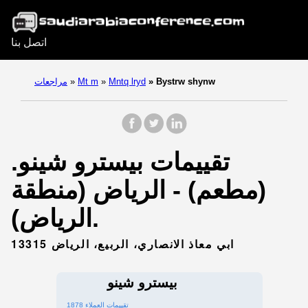
اتصل بنا
Bystrw shynw
»
Mntq lryd
»
Mt m
»
مراجعات
تقييمات بيسترو شينو.
(مطعم) - الرياض (منطقة
الرياض).
ابي معاذ الانصاري، الربيع، الرياض 13315
بيسترو شينو
1878 تقييمات العملاء