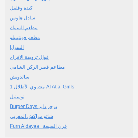
كبدة وفلفل
سادل هاوس
مطعم السمك
مطعم فونتينبلو
السرايا
فوال ترويقة الافراح
مطاعم قصر الركن الشامي
سالدويش
توستبل
Burger Days برجر دايز
شاتو مراكش المغربي
Furn Aldayaa I فرن الضيعة‏