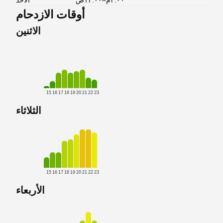
٣:٠٠م–١٢:٠٠ص
الأحد
أوقات الازدحام
الاثنين
15
16
17
18
19
20
21
22
23
الثلاثاء
15
16
17
18
19
20
21
22
23
الأربعاء