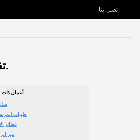
اتصل بنا
تقييمات جان برجر. (مطعم) - الرياض (منطقة الرياض).
أعمال ذات 
شالي
طيبات المرس
فطائر الأ
ميز الر