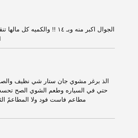
الجوال اكبر منه وبـ ١٤ !! والكم
صار 
الذ برغر مشوي جان ستار شي نظيف والصوص
حتي في السياره وطعم الشوي الصح تحسه ب
مطاعم فاست فود ولا المطاعمً الثا