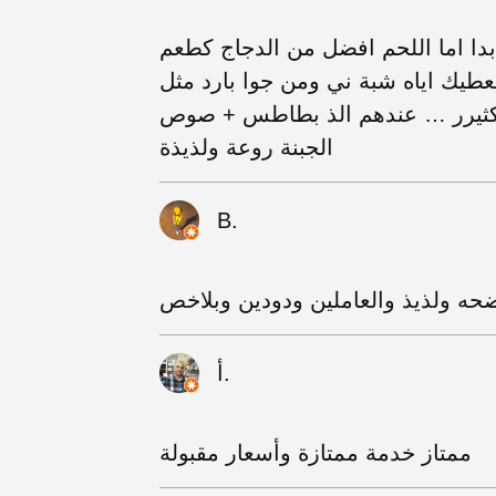
دا اما اللحم افضل من الدجاج كطعم
طيك اياه شبة ني ومن جوا بارد مثل
 كثيرر … عندهم الذ بطاطس + صوص
الجبنة روعة ولذيذة
B.
أ.
ممتاز خدمة ممتازة وأسعار مقبولة