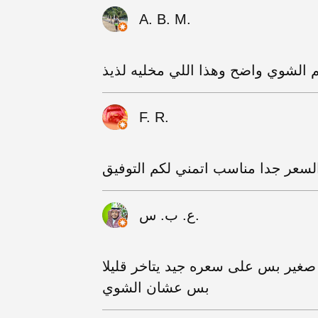
A. B. M.
 الشوي واضح وهذا اللي مخليه لذيذ
F. R.
سعر جدا مناسب اتمني لكم التوفيق
ع. ب. س.
 صغير بس على سعره جيد يتاخر قليلا
بس عشان الشوي