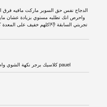
الدجاج نفس حق السوبر ماركت مافيه فرق اب
واحرص انك تطلبه مستوي بزيادة عشان مايع
تجربتي السابقة 👎اكلهم خفيف على المعدة
كلاسيك برجر نكهة الشوي واضحه ولذيذ والعاملين ودودين وبلاخص pauel