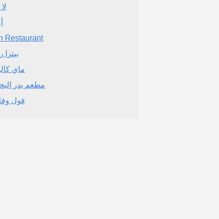
لا 
أ
h Restaurant
بيتزا 
ماي كال
مطعم بدر البخ
فول وفل