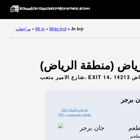
Jn brjr
»
Mntq lryd
»
Mt m
»
مراجعات
ن برجر
942 تقييمات العملاء
106 تعليقات المستخدمين
عم
طعم