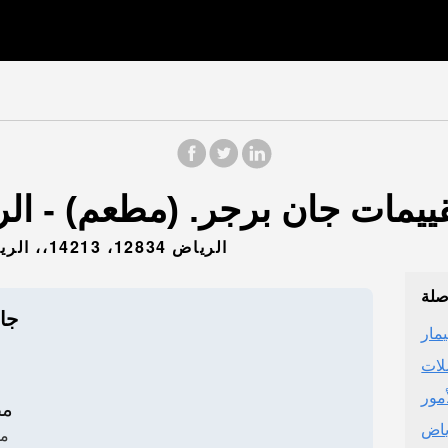
شارع الامير متعب، EXIT 14، الرياض 12834، 14213،، الرياض 14213
صلة
جا
مار
لات
مور
مط
ياض
م