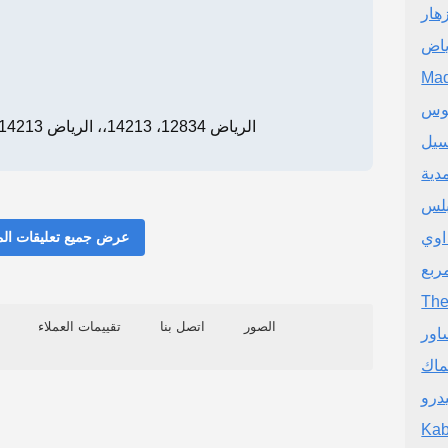
هار
ياض
Mad
نوس
شارع الامير متعب، Exit 14، الرياض 12834، 14213،، الرياض 14213
يل
دية
بلس
اوي
عرض جميع تعليقات ال
ربع
The
الصور
اتصل بنا
تقييمات العملاء
اور
ماك
درو
Ka