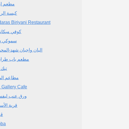
مطعم از
كبسة الر
aras Biriyani Restaurant
كوفي ميكا
سموكي س
البان واجبان شهد-المحم
مطعم باب طرا
تيك 
مطاعم الم
 Gallery Cafe
ورق عنب ليفس
قرية الأس
ڤي
bba