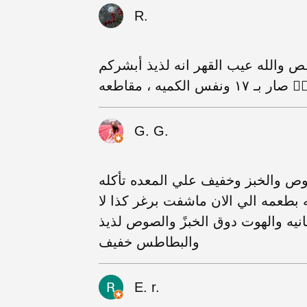
R.
يه كل مالها تنقص والله عيب القهر انه لذيذ أبشركم
بـ ١٧ ونفس الكميه ، مقاطعه 👍🏼
G. G.
 والخبز وخفيف علي المعده تأكله
طعمه الي الان ماشفت برغر كذا لا
نيه والهوت دوق الخبزً والصوص لذيذ
والبطاطس خفيف
E. r.