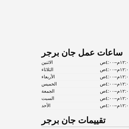
ساعات عمل جان برجر
١٢م–٤:٠٠ص
الاثنين
١٢م–٤:٠٠ص
الثلاثاء
١٢م–٤:٠٠ص
الأربعاء
١٢م–٤:٠٠ص
الخميس
١٢م–٤:٠٠ص
الجمعة
١٢م–٤:٠٠ص
السبت
١٢م–٤:٠٠ص
الأحد
تقييمات جان برجر