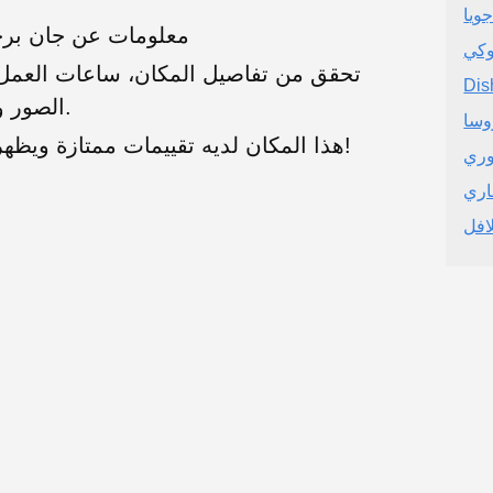
جويا
معلومات عن جان برج
وكي
تحقق من تفاصيل المكان، ساعات العمل، 
Dis
الصور والتقييمات الحقيقية من المستخدمين.
روسا
هذا المكان لديه تقييمات ممتازة ويظهر خدمة عملاء رائعة. موصى به بشدة!
وري
اري
افل