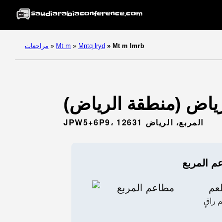
Mt m lmrb
»
Mntq lryd
»
Mt m
»
مراجعات
JPW5+6P9، المربع، الرياض 12631
م المربع
عم
راقٍ