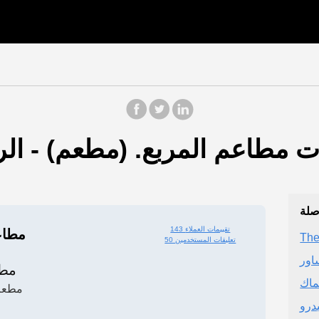
صلة
143 تقييمات العملاء
مطاع
The
50 تعليقات المستخدمين
اور
مط
ماك
مطعم 
درو