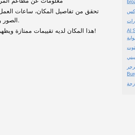
معلومات عن مطاعم المرب
bro
تحقق من تفاصيل المكان، ساعات العمل، 
وكس
الصور والتقييمات الحقيقية من المستخدمين.
رات
هذا المكان لديه تقييمات ممتازة ويظهر خدمة عملاء رائعة. موصى به بشدة!
 على
اية
توت
يني
Sultan
Bur
زجة