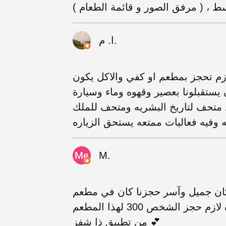
ا. م.
زم تحجز بمطعم او كفي والاكل يكون
 يستقبلونا بعصير وقهوه وماء وسيارة
 متحف لتاريخ البشريه ومتحف للملك
 وفيه فعاليات ممتعه يستحق الزياره
M.
 وآسر حجزنا كان في مطعم carbon الخدمة ممتازه
الاكل كان عادي البطاطس فقط كان لذيذه لازم حجز الشخص 300 لهذا المطعم
من تطبيق ذا شفز 💕