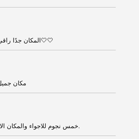
المكان جدًا راقي وفخم بمعنى الكلمه. كثير استمتعت🤍🤍
مكان جميل 
خمس نجوم للاجواء والمكان الاكلير سعره ٤٥ وبالبوليفارد ب٢٩ ريال.