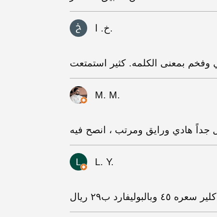
خ. ا.
M. M.
جداً هادي ورايق ومرتب ، انصح فيه
L. Y.