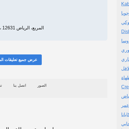
Ka
جويا
وكي
JPW5+6P9، المربع، الرياض 12631
Dis
روسا
وري
اري
عرض جميع تعليقات ال
افل
هاة
الصور
اتصل بنا
تق
Cre
ياض
عمر
بانا
Alre