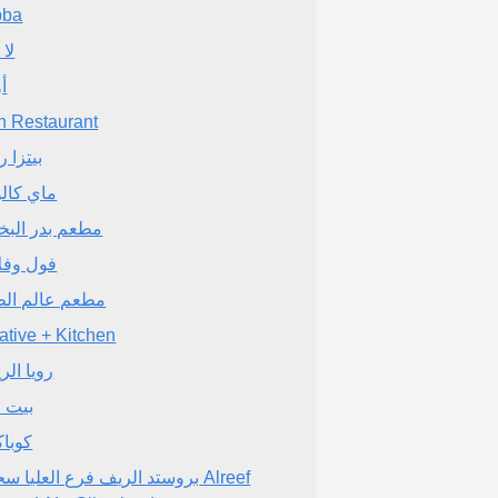
bba
لا 
أ
h Restaurant
بيتزا 
ماي كال
مطعم بدر البخ
فول وفل
مطعم عالم الط
ative + Kitchen
رويا الر
بيت 
كوباكا
بروستد الريف فرع العليا سحابي ef