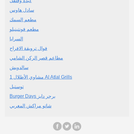
كبدة وفلفل
سادل هاوس
مطعم السمك
مطعم فونتينبلو
السرايا
فوال ترويقة الافراح
مطاعم قصر الركن الشامي
سالدويش
توستبل
Burger Days برجر دايز
شاتو مراكش المغربي