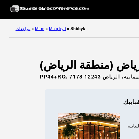
Shbbyk
»
Mntq lryd
»
Mt m
»
مراجعات
مانية، الرياض 12243
بابيك
نانية