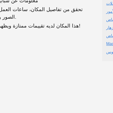
معلومات عن شبابي
لات
تحقق من تفاصيل المكان، ساعات العمل، 
مور
الصور والتقييمات الحقيقية من المستخدمين.
ياض
هذا المكان لديه تقييمات ممتازة ويظهر خدمة عملاء رائعة. موصى به بشدة!
هار
ياض
Mad
نوس