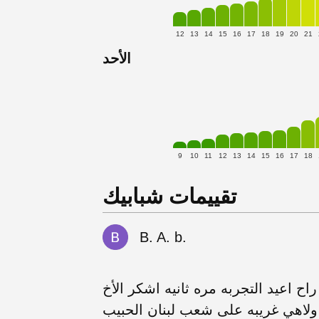
12
13
14
15
16
17
18
19
20
21
الأحد
9
10
11
12
13
14
15
16
17
18
تقييمات شبابيك
B. A. b.
لأجواء جميله المطعم رائع الأكل ١٠ من ١٠ راح اعيد التجربه مره ثانيه اشكر الأخ