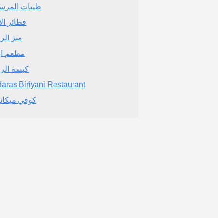
طيبات المرس
فطائر الأ
ميز الر
مطعم از
كبسة الر
aras Biriyani Restaurant
كوفي ميكا