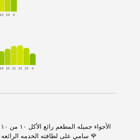
22
23
0
19
20
21
22
23
0
ا
سامي على لطافته الخدمه الرائعه ولاهي غريبه على شعب لبنان الحبيب 🌹