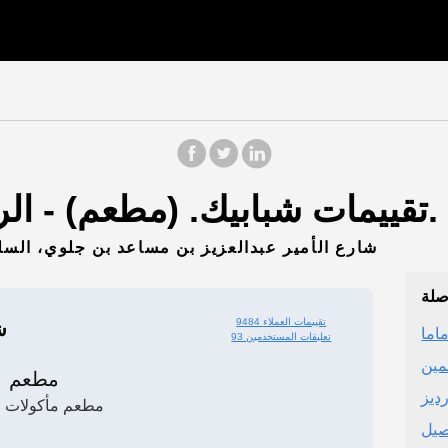
تقييمات شبابيك. (مطعم) - الرياض (منطقة الرياض).
PP44+RQ، 7178 شارع الأمير عبدالعزيز بن مساعد بن جلوي، السلي
صلة
9484 تقييمات العملاء
ش
اما
93 تعليقات المستخدمين
مين
مطعم
ديز
مطعم مأكولات لب
صيل