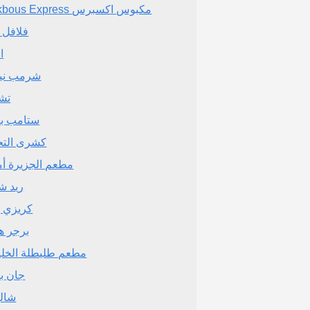
Makbous Express مكبوس اكسبرس
فلافل ث
ا
تشي
ستامب ب
كشرى التح
مطعم الجزيرة أم
ريد شي
كريزي بي
برجر 
مطعم طليطلة الخلي
جان ب
شالي