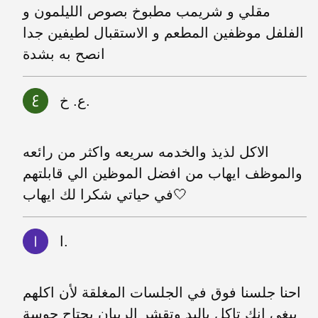
مقلي و شريمب مطبوخ بصوص الليلمون و
الفلفل موظفين المطعم و الاستقبال لطيفين جدا
انصح به بشدة
ع. خ.
الاكل لذيذ والخدمه سريعه واكثر من رائعه
والموظف ايهاب من افضل الموظين الي قابلتهم
في حياتي شكرا لك ايهاب🤍
ا.
احنا جلسنا فوق في الجلسات المغلقة لأن اكلهم
يبغى انك تاكل باليد وتقشر الربيان يحتاح حوسة