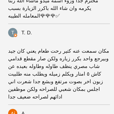
محترم جدا وزوء اسمه ميدو ماشاء الله ربنا
يكرمه وان شاء الله باكرر الزيارة بسبب
المعامله الطيبه🌹🌹🌹✅️
T. D.
مكان سمعت عنه كتير رحت طعام يعني كان جيد
وبيرجع واحد بكرر زياره ولكن صار مقطع قدامي
شاب مصري ينظف طاوله وطاوله بعيده عن
كاش ٥ امتار ويكلم زميله ويطلب منه طلبيت
زبون اخر بصوت مرتفع وبشع جدا شعرت اني
اجلس بمكان شعبي للصراحه ولكن موظفين
ادائهم لصراحه ضعيف جدا
A.