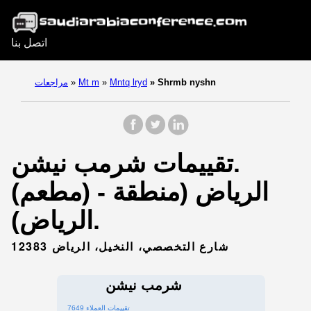
اتصل بنا
Shrmb nyshn
»
Mntq lryd
»
Mt m
»
مراجعات
تقييمات شرمب نيشن‎.
(مطعم) - الرياض (منطقة
الرياض).
شارع التخصصي، النخيل، الرياض 12383
7649 تقييمات العملاء