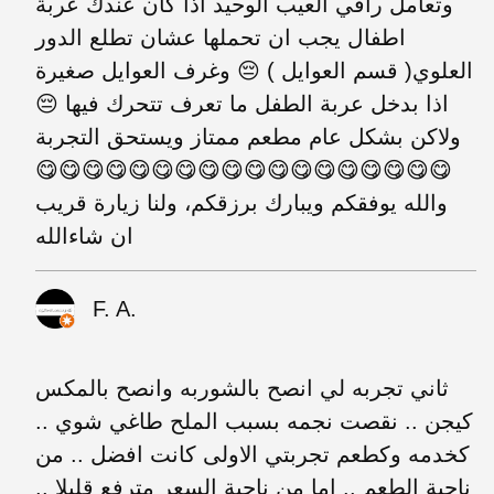
وتعامل راقي العيب الوحيد اذا كان عندك عربة
اطفال يجب ان تحملها عشان تطلع الدور
العلوي( قسم العوايل ) 😔 وغرف العوايل صغيرة
اذا بدخل عربة الطفل ما تعرف تتحرك فيها 😔
ولاكن بشكل عام مطعم ممتاز ويستحق التجربة
😋😋😋😋😋😋😋😋😋😋😋😋😋😋😋😋😋😋
والله يوفقكم ويبارك برزقكم، ولنا زيارة قريب
ان شاءالله
F. A.
ثاني تجربه لي انصح بالشوربه وانصح بالمكس
كيجن .. نقصت نجمه بسبب الملح طاغي شوي ..
كخدمه وكطعم تجربتي الاولى كانت افضل .. من
ناحية الطعم .. اما من ناحية السعر مترفع قليلا ..