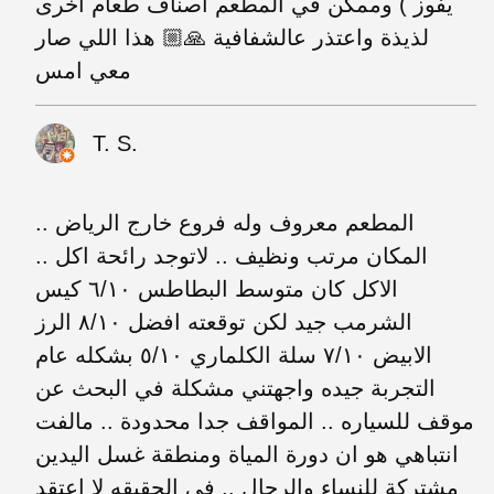
يفوز ) وممكن في المطعم أصناف طعام أخرى
لذيذة واعتذر عالشفافية 🙏🏼 هذا اللي صار
معي امس
T. S.
المطعم معروف وله فروع خارج الرياض ..
المكان مرتب ونظيف .. لاتوجد رائحة اكل ..
الاكل كان متوسط البطاطس ٦/١٠ كيس
الشرمب جيد لكن توقعته افضل ٨/١٠ الرز
الابيض ٧/١٠ سلة الكلماري ٥/١٠ بشكله عام
التجربة جيده واجهتني مشكلة في البحث عن
موقف للسياره .. المواقف جدا محدودة .. مالفت
انتباهي هو ان دورة المياة ومنطقة غسل اليدين
مشتركة للنساء والرجال .. في الحقيقه لا اعتقد