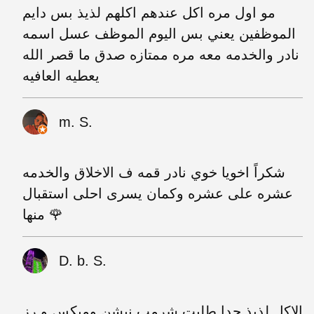
مو اول مره اكل عندهم اكلهم لذيذ بس دايم
الموظفين يعني بس اليوم الموظف عسل اسمه
نادر والخدمه معه مره ممتازه صدق ما قصر الله
يعطيه العافيه
m. S.
شكراً اخويا خوي نادر قمه ف الاخلاق والخدمه
عشره على عشره وكمان يسرى احلى استقبال
منها 🌹
D. b. S.
الاكل لذيذ جدا طلبت شرمب نيشن وميكس و رز