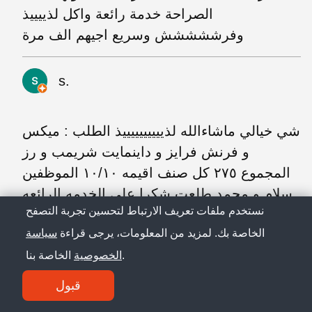
الصراحة خدمة رائعة واكل لذييييذ
وفرششششش وسريع اجيهم الف مرة
s.
شي خيالي ماشاءالله لذييييييييييذ الطلب : ميكس
و فرنش فرايز و داينمايت شريمب و رز
المجموع ٢٧٥ كل صنف اقيمه ١٠/١٠ الموظفين
سلام و محمد طلعت شكرا على الخدمه الرائعه
نستخدم ملفات تعريف الارتباط لتحسين تجربة التصفح
الخاصة بك. لمزيد من المعلومات، يرجى قراءة
سياسة
M. I.
الخاصة بنا.
الخصوصية
قبول
الخدمه ممتازه من نادر و والله لو نادر ماهو
موجود ما ادخل المطعم الله يعطيه الف عافيه