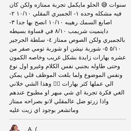
سنوات 😅 الحلو مايكمل تجربة ممتازه ولكن كان
فيه مشكله وحده ١- الجمبري المقلي ١٠/١٠ ٢-
اصابع السمك رهيبه ١٠/١٠ انصح بها جدا ٣-
داينميت شريمب ٨/١٠ في قساوة بسيطه
بالجمبري ولكن الصوص ممتاز ٤- سلطة الجرجير
٥/١٠ ٥- شوربة نيشن او شوربة تومي صفر من
عشره بهارات زايدة بشكل غريب وخاصه الكمون
وحتى طاوله بجنبي نفس الكلام وغيرو اول نوع
ونفس الموضوع ولما بلغت الموظف قلي يمكن
الي عملها كثر بهارات 🤦‍♂️ وهذا الشي خلاني
الغي فكرة تجربة اي شي مبهر او مطبوخ عندهم
واذا زرتو ضل عالمقلي لانو بصراحه ممتاز
وماتشعر بوجود اي زيت عليه
‪. A. (.