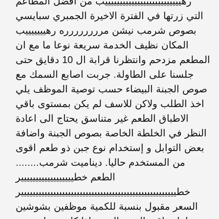
رهييييييييييييييييييييييييييب من افضل المطاعم
التي زرتها في الفترة الاخيرة الجمبري سبايسي
بصوص شرمب نيشن مرررررررره رهيييييييب
المكان نظيف الخدمة سريعة نوعا ما مع ان
المطعم مزدحم وانتظرنا قرابة ال 10 دقايق حتى
جلسنا على الطاولة. جربت اصابع السمك مع
صوص الجبنة البيضاء حسب توصية الموظف يلي
اخذ الطلب ولاكن للاسف لم يكن بمستوى باقي
الاطباق الطعم غير متناسق يحتاج الى اعادة
النظر في الخلطة الخاصة بصوص الجبنة واضافة
بعض التوابل و إستخدام نوع جبن ذو طعم اقوى
من المستخدم حاليا. ديناميت شرمب........
الطعم خطيييييييييييييييييير
خطييييييييييييييييييييييييييييييييييييييييييييييييييييير
السعر مقبول بنسبة للكمية موظفين بشوشين