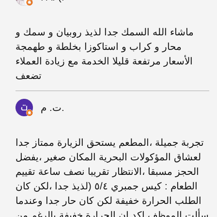
ماشاء الله السمك جدا لذيذ روبيان و سمك و
محار و كراب و استاكوزا بخلطة و طهمجة
الأسعار مرتفعة قليلا الخدمة مع زيادة العملاء
تضعف
ت. م.
تجربة جميلة ،المطعم يستحق الزيارة ممتاز جدا
لعشاق المؤكولات البحرية المكان صغير ،يفضل
الحجز مسبقا ،الانتظار تقريبا نصف ساعة تقييم
الطعام : كيس جمبري ٥/٤ (لذيذ جدا ،لكن كان
الطلب الحرارة خفيفة لكن كان حار جدا وعندما
سألت الموظف اكد ان الحرارة خفيفة بالرغم من