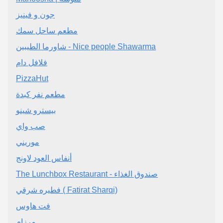
جون و فينيز
مطعم ساحل سمك
شاورما الطيبين - Nice people Shawarma
فلافل دام
PizzaHut
مطعم نفر كبدة
بيسترو شينو
صب واي
موريني
أنفاس العود لاونج
The Lunchbox Restaurant - صندوق الغذاء
فطيره شرقي ( Fatirat Sharqi)
فت هاوس
مرزام