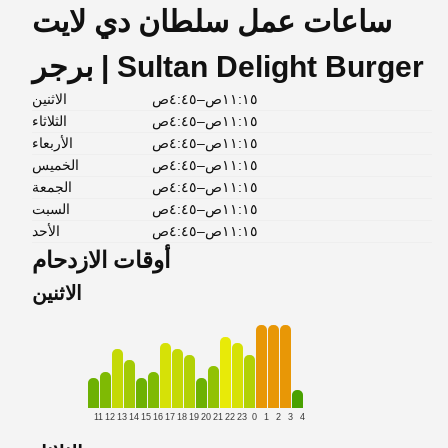
ساعات عمل سلطان دي لايت
برجر | Sultan Delight Burger
١١:١٥ص–٤:٤٥ص
الاثنين
١١:١٥ص–٤:٤٥ص
الثلاثاء
١١:١٥ص–٤:٤٥ص
الأربعاء
١١:١٥ص–٤:٤٥ص
الخميس
١١:١٥ص–٤:٤٥ص
الجمعة
١١:١٥ص–٤:٤٥ص
السبت
١١:١٥ص–٤:٤٥ص
الأحد
أوقات الازدحام
الاثنين
11
12
13
14
15
16
17
18
19
20
21
22
23
0
1
2
3
4