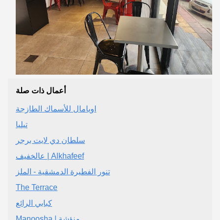
أعمال ذات صلة
اويامال للأسماك الطازجة
تيليا
سلطان دي لايت برجر
عالخفيف | Alkhafeef
تنور الفطيرة الدمشقية - الملز
The Terrace
كبابي الرائع
Manoosha | منؤشة