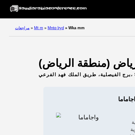
Wka mm
»
Mntq lryd
»
Mt m
»
مراجعات
جاماما
ة
ة