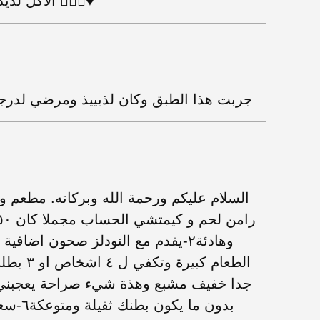
الاكل لذيذ الخدمة جدا سريعه الستاف سريعين 👍🏻😋♥️
جربت هذا الطبق وكان لذيييذ ومرضي لدرجة
السلام عليكم ورحمة الله وبركاته. مطعم وا
جدا خفيف مشبع وهذة شيء صراحة يعجبني كث
بدون ما