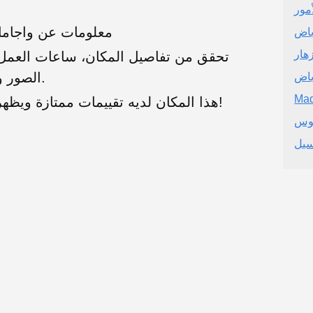
مور
معلومات عن واجامام
ياض
هار
تحقق من تفاصيل المكان، ساعات العمل، 
الصور والتقييمات الحقيقية من المستخدمين.
ياض
Mad
هذا المكان لديه تقييمات ممتازة ويظهر خدمة عملاء رائعة. موصى به بشدة!
نوس
يل