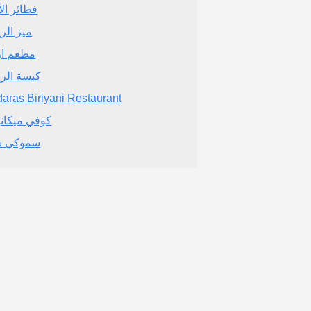
فطائر الأ
ميز الر
مطعم از
كبسة الر
aras Biriyani Restaurant
كوفي ميكا
سموكي س