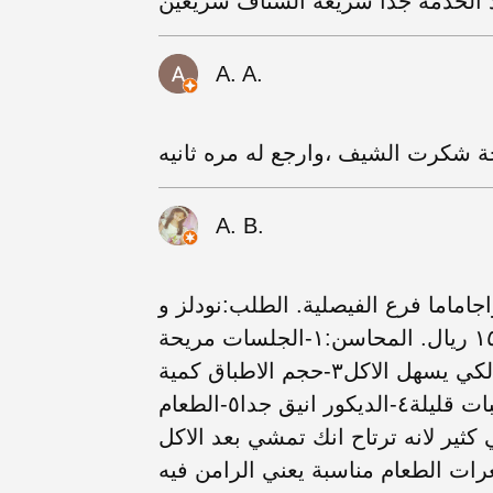
A. A.
 شكرت الشيف ،وارجع له مره ثانيه
A. B.
جاماما فرع الفيصلية. الطلب:نودلز و
رامن لحم و كيمتشي الحساب مجملا كان ١٥٠ ريال. المحاسن:١-الجلسات مريحة
وهادئة٢-يقدم مع النودلز صحون اضافية لكي يسهل الاكل٣-حجم الاطباق كمية
الطعام كبيرة وتكفي ل ٤ اشخاص او ٣ بطلبات قليلة٤-الديكور انيق جدا٥-الطعام
ير لانه ترتاح انك تمشي بعد الاكل
 يكون بطنك ثقيلة ومتوعكة٦-سعرات الطعام مناسبة يعني الرامن فيه