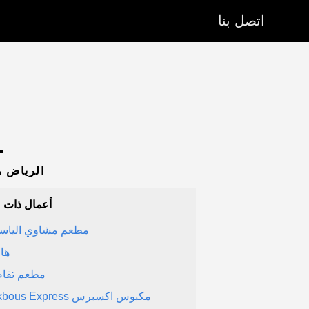
اتصل بنا
تقييمات واجاماما. (مطعم) - الرياض (
برج الفيصلية، طريق الملك فهد الفرعي، ST، 3507 PRINCE SULTAN BIN ABDULAZIZ ROAD، الرياض
أعمال ذات 
مطعم مشاوي الياس
هار
مطعم تفا
Makbous Express مكبوس اكسبرس