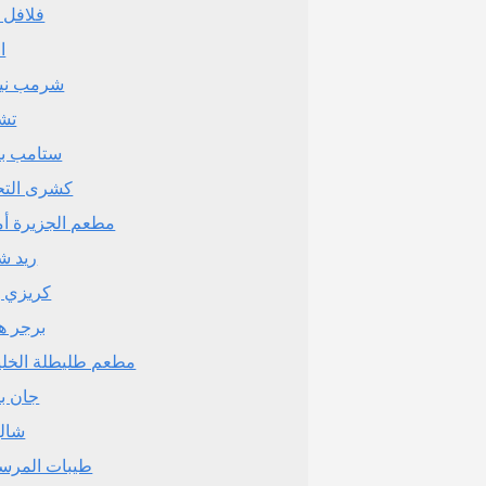
فلافل ث
ا
تشي
ستامب ب
كشرى التح
مطعم الجزيرة أم
ريد شي
كريزي بي
برجر 
مطعم طليطلة الخلي
جان ب
شالي
طيبات المرس