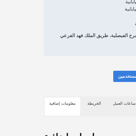
بانية
بانية
رج الفيصلية، طريق الملك فهد الفرعي، St، 3507 Prince Sultan Bin Abdulaziz Road،
مستخدمين
ساعات العمل
الخريطة
معلومات إضافية