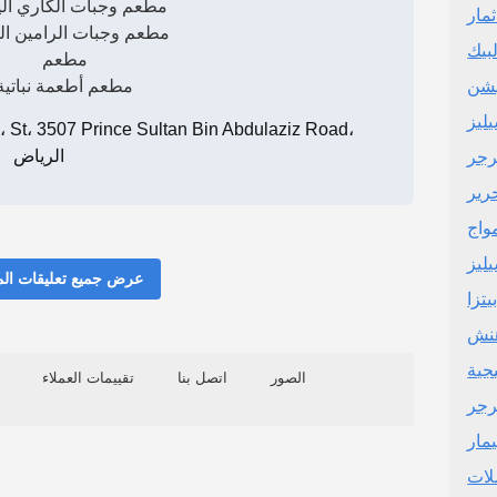
مطعم وجبات الكاري اليا
مار
مطعم وجبات الرامين اليا
لبيك
مطعم
مطعم أطعمة نباتية
ليز
ب
الرياض
رجر
رير
واج
ليز
عرض جميع تعليقات ال
تزا
هنش
جية
الصور
اتصل بنا
تقييمات العملاء
رجر
مار
لات