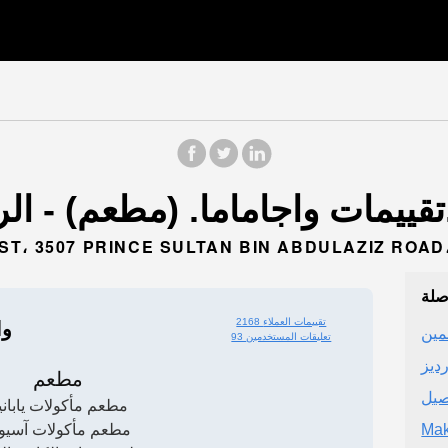
منطقة الرياض).
صلة
2168 تقييمات العملاء
وا
مين
93 تعليقات المستخدمين
ديز
مطعم
صيل
مطعم مأكولات ياباني
مطعم مأكولات آسيوي