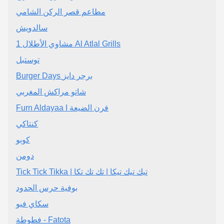
مطاعم قصر الركن الشامي
سالدويش
توستبل
Burger Days برجر دايز
شاتو مراكش المغربي
Furn Aldayaa I فرن الضيعة‏
كنتاكي
كوبو
دومن
Tick Tick Tikka | تيك تيك تيكا | تك تك تكا
بوفية حرس الحدود
سكاي فيو
فطوطة - Fatota