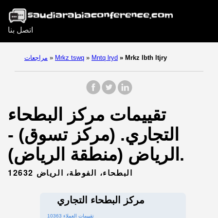
اتصل بنا
Mrkz lbth ltjry
»
Mntq lryd
»
Mrkz tswq
»
مراجعات
تقييمات مركز البطحاء
التجاري. (مركز تسوق) -
الرياض (منطقة الرياض).
البطحاء، الفوطة، الرياض 12632
مركز البطحاء التجاري
10363 تقييمات العملاء