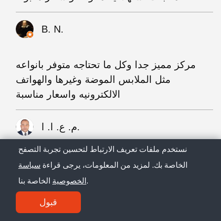
B. N.
مركز مميز جدا وكل ما تحتاجه متوفر بانواعه
مثل الملابس الموضة وغيرها والهواتف
الالكترونيه واسعار مناسبة
م. ع. ا. ا.
نستخدم ملفات تعريف الارتباط لتحسين تجربة التصفح
سلع رخيصه و ممتازه و متنوعة أنصح بالتسوق
الخاصة بك. لمزيد من المعلومات، يرجى قراءة
سياسة
من هناك
الخاصة بنا.
الخصوصية
قبول
ا. ع. ا.