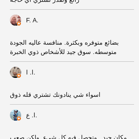
F. A.
بضائع متوفره وبكثرة. منافسة عاليه الجودة
متوسطه. سوق جيد للأشخاص ذوي الخبرة
ا. ا.
اسواء شي ينادونك تشتري قله ذوق
ا. ع.
مكان جيد . وتحصل فيه كل شيء. ولكن صعب