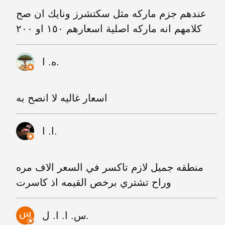
عندهم جزم ماركه مثل سكتشرز ونايك ان صح
كلامهم انه ماركه اصلية اسعارهم ١٥٠ او ٢٠٠
ه. ا.
اسعار غاليه لا انصح به
ا. ا.
منطقه جميل لازم تاكسر في السعر الاف مره
وراح تشتري برخص القيمه اذ كاسرت
س. ا. ا. ل.