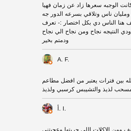
نت الوجبه سعرها زاد عن زمان فهيا
ومليان ناس وتلاقي بسرعه الدور جه
كله بالف هنا الناس دي بكل اختصار :- تعرف
دي النتيجه نجاح ومن نجاح الي نجاح
ودمتم بخير
A. F.
له بين فترات يعتبر من افضل مطاعم
المسحب لذيذ والتشيبس كرسبي ولذيذ
أ. I.
ف ومن الاكلات اللي جربتها وعجبتني