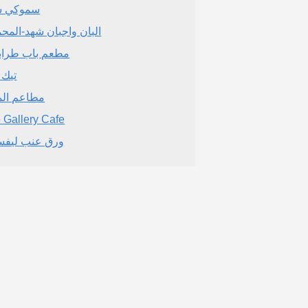
سموكي س
البان واجبان شهد-المحم
مطعم باب طرا
تيك 
مطاعم الم
 Gallery Cafe
ورق عنب ليفس