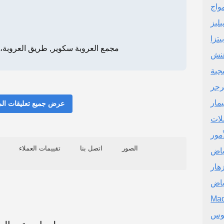
واج
ليز
تزا
مجمع العروبة سكوير, طريق العروبة، ام ا
هنش
جية
رجر
مار
عرض جميع تعليقات ال
لات
مور
الصور
اتصل بنا
تقييمات العملاء
ياض
هار
ياض
Mad
نوس