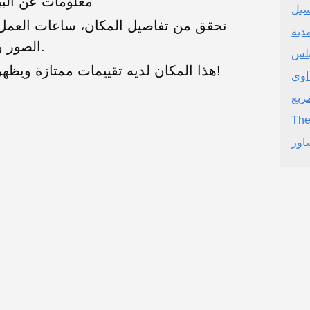
معلومات عن البي
يل
تحقق من تفاصيل المكان، ساعات العمل، 
دية
الصور والتقييمات الحقيقية من المستخدمين.
بلس
هذا المكان لديه تقييمات ممتازة ويظهر خدمة عملاء رائعة. موصى به بشدة!
اوي
ربع
The
اور