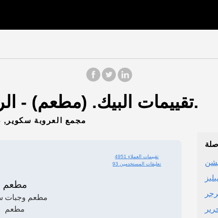
تقييمات البيك. (مطعم) - الرياض (منطقة الرياض).
مجمع العروبة سكوير, طري
صلة
4951 تقييمات العملاء
93 تعليقات المستخدمين
ليز
مطعم
رجر
مطعم وجبات س
رير
مطعم