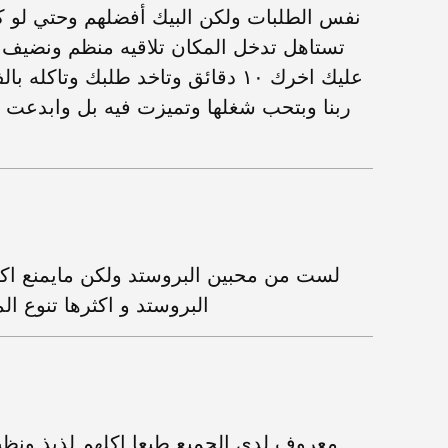
نفس الطلبات ولكن البيك أفضلهم وحتي لو كا
تستاهل تدخل المكان تلاقيه منظم ونضيف 
عليك اخرك ١٠ دقائق وتاخد طلبك وتا
ربنا وبتحب شغلها وتميزت فيه بل وابدعت و
لست من محبين البروستد ولكن مايمنع اك
البروستد و اكثرها تنوع 
معروف لدى الجميع طبعا اكلهم لذيذ ونظي