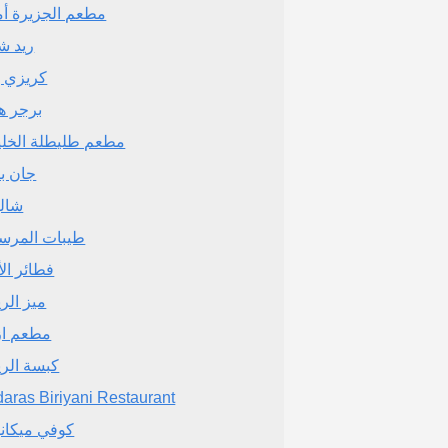
مطعم الجزيرة أم
ريد شي
كريزي بي
برجر 
مطعم طليطلة الخلي
جان ب
شالي
طيبات المرس
فطائر الأ
ميز الر
مطعم از
كبسة الر
aras Biriyani Restaurant
كوفي ميكا