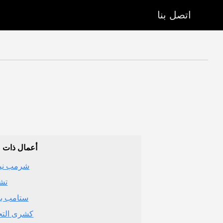
اتصل بنا
أعمال ذات 
تشي
ستامب ب
كشرى التح