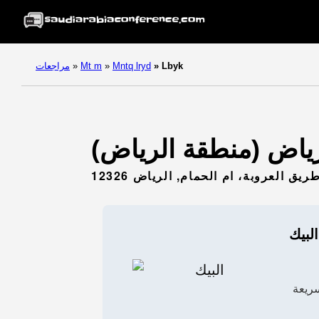
Lbyk
»
Mntq lryd
»
Mt m
»
مراجعات
ق العروبة، ام الحمام, الرياض 12326
البيك
ريعة